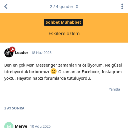
2
/
4
gönderi
Sohbet Muhabbet
Eskilere özlem
Leader
18 Haz 2025
Ben en çok Msn Messenger zamanlarını özlüyorum. Ne güzel
titretiyorduk birbirimizi
O zamanlar Facebook, Instagram
yoktu. Hayatın nabzı forumlarda tutuluyordu.
Yanıtla
2 AY
SONRA
Merve
M
10 Ağu 2025