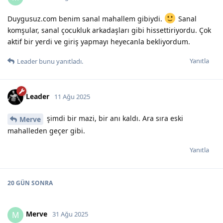
Duygusuz.com benim sanal mahallem gibiydi.
Sanal
komşular, sanal çocukluk arkadaşları gibi hissettiriyordu. Çok
aktif bir yerdi ve giriş yapmayı heyecanla bekliyordum.
Yanıtla
Leader
bunu yanıtladı.
Leader
11 Ağu 2025
şimdi bir mazi, bir anı kaldı. Ara sıra eski
Merve
mahalleden geçer gibi.
Yanıtla
20 GÜN
SONRA
Merve
M
31 Ağu 2025