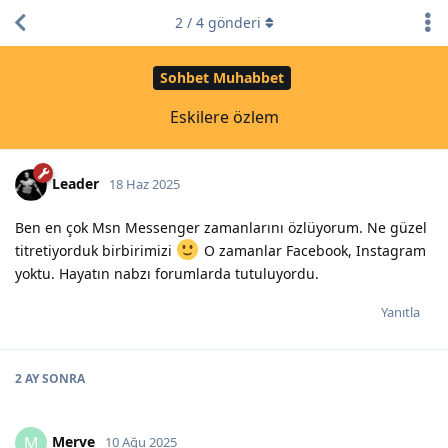
2
/
4
gönderi
Sohbet Muhabbet
Eskilere özlem
Leader
18 Haz 2025
Ben en çok Msn Messenger zamanlarını özlüyorum. Ne güzel
titretiyorduk birbirimizi
O zamanlar Facebook, Instagram
yoktu. Hayatın nabzı forumlarda tutuluyordu.
Yanıtla
2 AY
SONRA
Merve
M
10 Ağu 2025