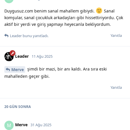
Duygusuz.com benim sanal mahallem gibiydi.
Sanal
komşular, sanal çocukluk arkadaşları gibi hissettiriyordu. Çok
aktif bir yerdi ve giriş yapmayı heyecanla bekliyordum.
Yanıtla
Leader
bunu yanıtladı.
Leader
11 Ağu 2025
şimdi bir mazi, bir anı kaldı. Ara sıra eski
Merve
mahalleden geçer gibi.
Yanıtla
20 GÜN
SONRA
Merve
M
31 Ağu 2025