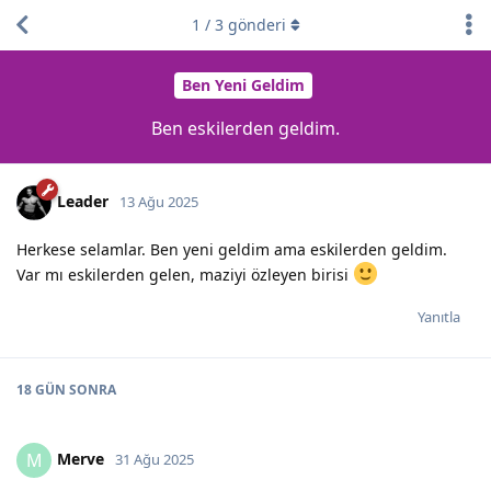
1
/
3
gönderi
Ben Yeni Geldim
Ben eskilerden geldim.
Leader
13 Ağu 2025
Herkese selamlar. Ben yeni geldim ama eskilerden geldim.
Var mı eskilerden gelen, maziyi özleyen birisi
Yanıtla
18 GÜN
SONRA
Merve
M
31 Ağu 2025